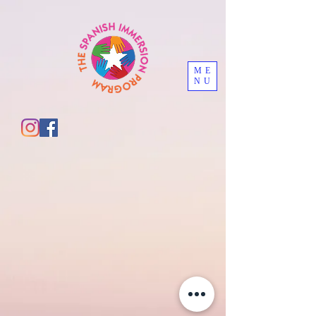
ME
NU